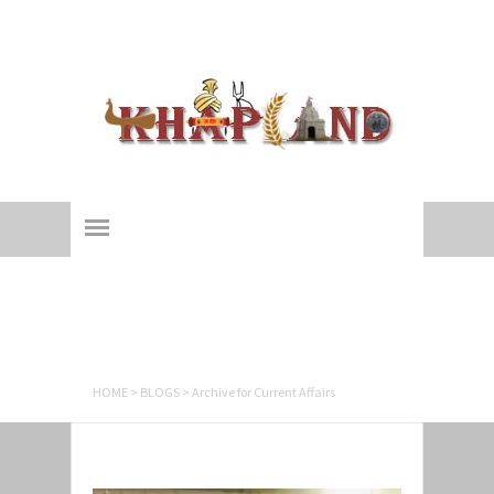
Khapland
All about an ages-old 'Yaudhey Loktantra'!
Current Affairs
HOME
>
BLOGS
>
Archive for Current Affairs