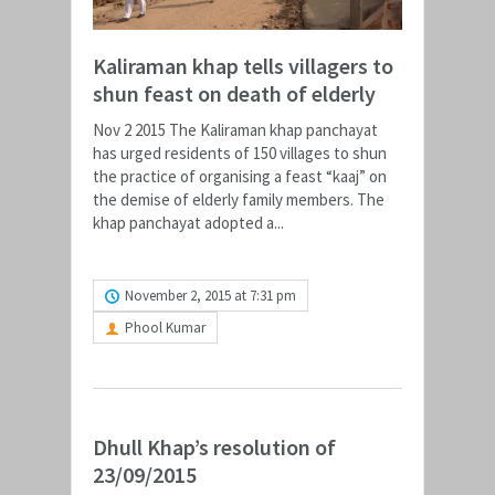
Kaliraman khap tells villagers to
shun feast on death of elderly
Nov 2 2015 The Kaliraman khap panchayat
has urged residents of 150 villages to shun
the practice of organising a feast “kaaj” on
the demise of elderly family members. The
khap panchayat adopted a...
READ MORE
November 2, 2015 at 7:31 pm
Phool Kumar
Dhull Khap’s resolution of
23/09/2015