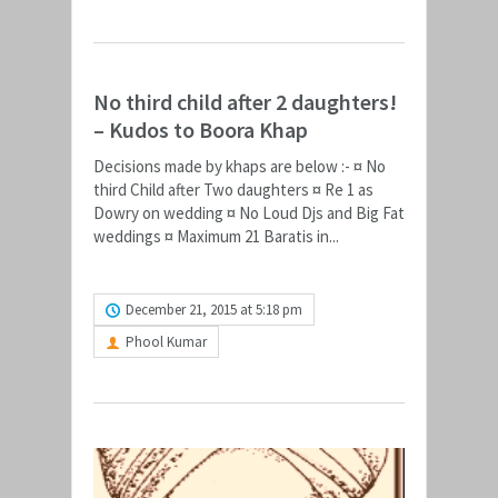
No third child after 2 daughters!
– Kudos to Boora Khap
Decisions made by khaps are below :- ¤ No
third Child after Two daughters ¤ Re 1 as
Dowry on wedding ¤ No Loud Djs and Big Fat
weddings ¤ Maximum 21 Baratis in...
READ MORE
December 21, 2015 at 5:18 pm
Phool Kumar