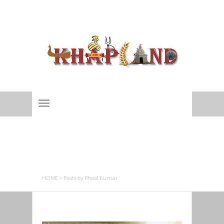
Khapland
All about an ages-old 'Yaudhey Loktantra'!
Author's Posts
HOME
>
Posts by Phool Kumar