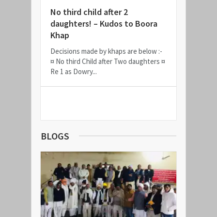
No third child after 2
daughters! – Kudos to Boora
Khap
Decisions made by khaps are below :-
¤ No third Child after Two daughters ¤
Re 1 as Dowry...
READ MORE
BLOGS