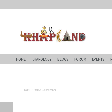
Khapland
All about an ages-old 'Yaudhey Loktantra'!
HOME
KHAPOLOGY
BLOGS
FORUM
EVENTS
Monthly Archives: Septemb
HOME
>
2015
>
September