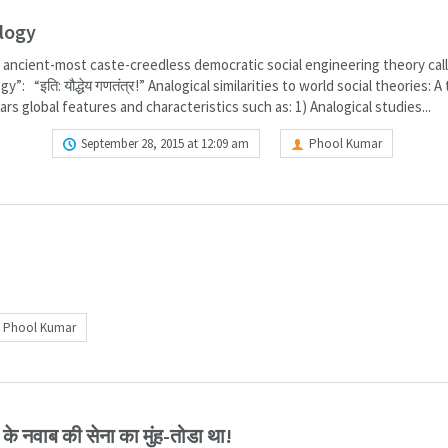
logy
s ancient-most caste-creedless democratic social engineering theory cal
y”: “इति: यौद्धेय गणतंत्र!” Analogical similarities to world social theories: A
rs global features and characteristics such as: 1) Analogical studies...
ORE
September 28, 2015 at 12:09 am
Phool Kumar
Phool Kumar
के नवाब की सेना का मुंह-तोडा था!