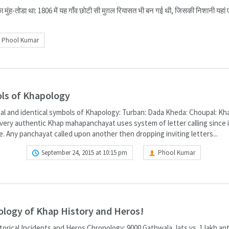
 मुंह-तोडा था: 1806 में यह गाँव छोटी सी मुग़ल रियासत भी बन गई थी, जिसकी निशानी यहां
Phool Kumar
ls of Khapology
cal and identical symbols of Khapology: Turban: Dada Kheda: Choupal: Kha
Every authentic Khap mahapanchayat uses system of letter calling since 
. Any panchayat called upon another then dropping inviting letters...
ORE
September 24, 2015 at 10:15 pm
Phool Kumar
logy of Khap History and Heros!
orical Incidents and Heros Chronology: 9000 Gathwala Jats vs. 1 lakh ant