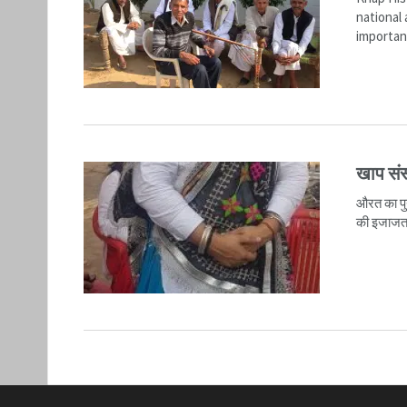
nationa
important
READ M
खाप संस
औरत का पुन
की इजाजत 
READ M